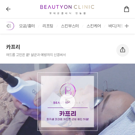
카프리 :: 뷰티온의원 안동점
여드름
모공/흉터
리프팅
스킨부스터
스킨케어
바디/체형
카프리
여드름 고민은 끝! 살균과 예방까지 신경써서