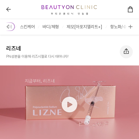
리즈네 :: 뷰티온의원 안동점
킨부스터
스킨케어
바디/체형
제모[아포지엘리트+]
항노화/수액주사
리즈네
PN성분을 이용해 리즈시절로 다시 태어나자!