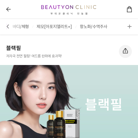
블랙필 :: 뷰티온의원 안동점
케어
바디/체형
제모[아포지엘리트+]
항노화/수액주사
블랙필
저자극 천연 필링! 여드름 완화에 효과적!