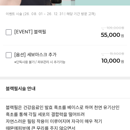
이벤트 시술 (26. 08. 01 ~ 26. 12. 31 | 해당 기간 방문 고객)
109,000
[EVENT] 블랙필
55,000
19,900
[옵션] 세보마스크 추가
10,000
※단독사용 불가 / 피부관리 시 추가가능
블랙필
시술 안내
블랙필은 건강음료인 발효 흑초를 베이스로 하여 천연 유기산인
흑초를 통해 각질 세포의 결합력을 떨어뜨려
자연스러운 필링 작용이 이루어지며 자극이 매우 적기
때문에피부에 큰 무리를 주지 않으면서