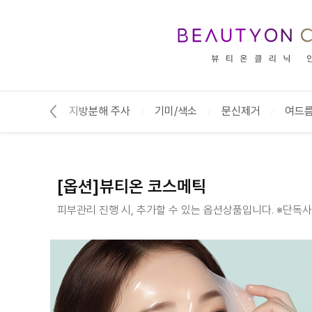
[옵션]뷰티온 코스메틱 :: 뷰티온의원 안동점
라겐부스터
지방분해 주사
기미/색소
문신제거
여드
[옵션]뷰티온 코스메틱
피부관리 진행 시, 추가할 수 있는 옵션상품입니다. ※단독