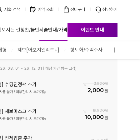
시술 검색
예약 조회
장바구니
상담하기
진
오시는 길
칭찬/불만
시술안내/가격
이벤트 안내
점
점
체형
제모[아포지엘리트+]
항노화/수액주사
점
점
6. 08. 01 ~ 26. 12. 31 | 해당 기간 방문 고객)
점
점
3,900
션] 수딩진정팩 추가
2,000
점
사용 불가 / 피부관리 시 추가가능
점
점
19,900
션] 세보마스크 추가
10,000
사용 불가 / 피부관리 시 추가가능
션] 전체압출 추가
79,000