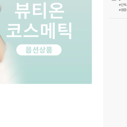
※단독
인하대역점
속초점
※염증
정관점
화성향남
동작점
충주점
부천소사점
도쿄긴자점
시흥은계점 (개원 확정)
이천점 (개
나주혁신도시점 (개원 확정)