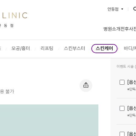
안동점
BEAUTYON :: 뷰티온의원
병원소개
전후사
강서점
수원망포
파주운정점
안양범계
름
모공/흉터
리프팅
스킨부스터
스킨케어
바디/
평택고덕점
안산중앙
별내점
양주옥정
이벤트 시술 (2
서산점
성남신흥
안성점
돌곶이역
[옵
충북혁신도시점
인천계양
※단독
사용 불가
통영점
대전도안
내포신도시점
광주첨단
[옵
※단독
오산점
영종도점
명동점
안동점
[옵
동대구역점
울산점