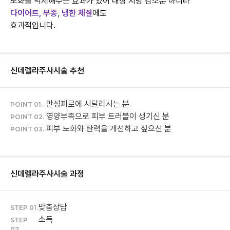
노화를 억제해주는 효과가 있어 내장 지방 감소뿐 아니라
다이어트, 부종, 냉한 체질
에도
효과적입니다.
신데렐라주사
시술 추천
만성피로에 시달리시는 분
POINT 01.
영양부족으로 피부 트러블이 생기신 분
POINT 02.
피부 노화와 탄력을 개선하고 싶으신 분
POINT 03.
신데렐라주사
시술 과정
맞춤상담
STEP 01.
소독
STEP
02.