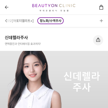
신데렐라주사 :: 뷰티온의원 안동점
제모[아포지엘리트+]
항노화/수액주사
신데렐라주사
면역증진과 안티에이징 효과까지!