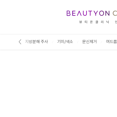
뷰티온의원 안동점 :: 시술안내/가격
라겐부스터
지방분해 주사
기미/색소
문신제거
여드름