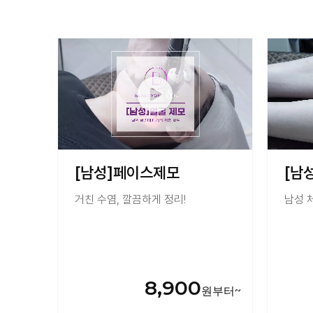
[남성]페이스제모
[남
거친 수염, 깔끔하게 정리!
남성 
8,900