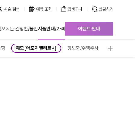
시술 검색
예약 조회
장바구니
상담하기
진
오시는 길
칭찬/불만
시술안내/가격
이벤트 안내
점
점
체형
제모[아포지엘리트+]
항노화/수액주사
점
점
점
점
점
점
점