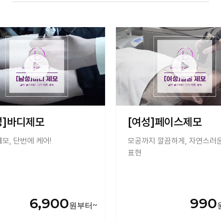
인하대역점
속초점
정관점
화성향남
동작점
충주점
부천소사점
도쿄긴자점
시흥은계점 (개원 확정)
이천점 (개
나주혁신도시점 (개원 확정)
성]바디제모
[여성]페이스제모
체모, 단번에 케어!
모공까지 깔끔하게, 자연스러
표현
6,900
990