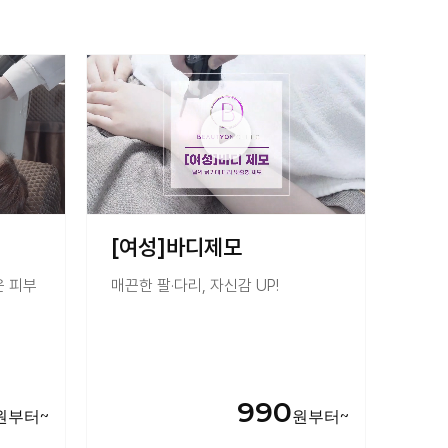
점
 (개원확정)
원 확정)
[여성]바디제모
운 피부
매끈한 팔·다리, 자신감 UP!
990