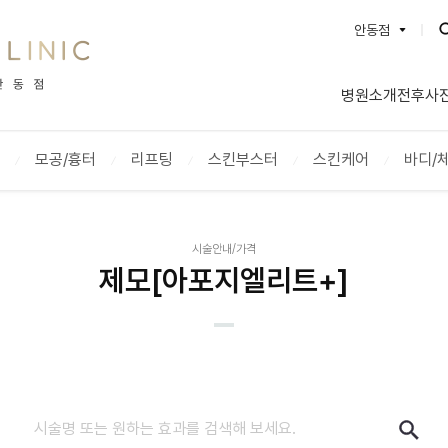
안동점
BEAUTYON :: 뷰티온의원
병원소개
전후사
강서점
수원망포
파주운정점
안양범계
모공/흉터
리프팅
스킨부스터
스킨케어
바디/
평택고덕점
안산중앙
별내점
양주옥정
서산점
성남신흥
시술안내/가격
안성점
돌곶이역
제모[아포지엘리트+]
충북혁신도시점
인천계양
통영점
대전도안
내포신도시점
광주첨단
오산점
영종도점
명동점
안동점
동대구역점
울산점